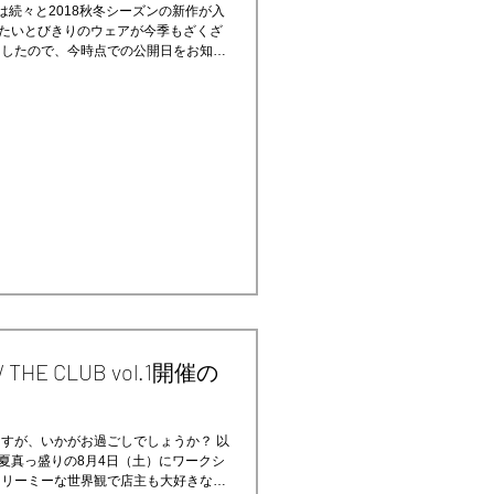
には続々と2018秋冬シーズンの新作が入
たいとびきりのウェアが今季もざくざ
ましたので、今時点での公開日をお知ら
頭スタート
E CLUB vol.1開催の
ますが、いかがお過ごしでしょうか？ 以
夏真っ盛りの8月4日（土）にワークシ
ドリーミーな世界観で店主も大好きなイ