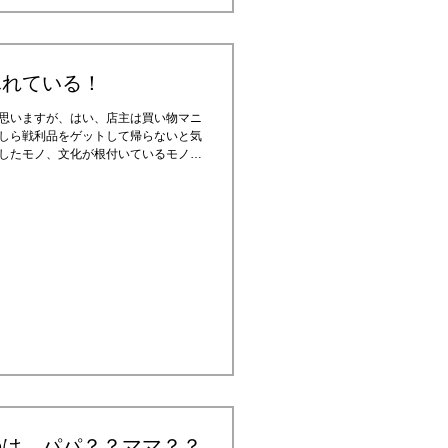
ふれている！
思いますが、はい、店主は買い物マニ
しら戦利品をゲットして帰らないと気
したモノ、文化が根付いているモノ、
モノ、変なモノ、おいしいモノ、良い
のは、パパ？？ママ？？