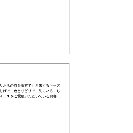
とフラワーカップケ...
りお店の前を浴衣で行き来するキッズ
しげで、色とりどりで、見ているこち
店内インポート商品20