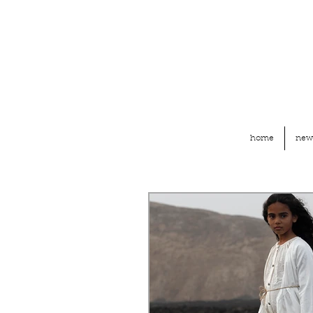
home
new