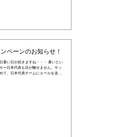
ャンペーンのお知らせ！
日暑い日が続きますね・・・ 暑いとい
カー日本代表も目が離せません。サッ
めて、日本代表チームにエールを送れ
ムをすべて20％オフにするスペシ