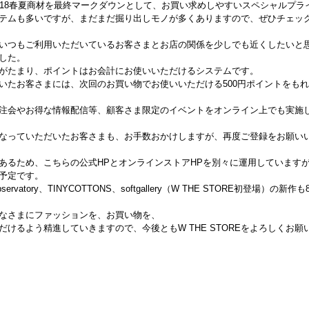
018春夏商材を最終マークダウンとして、お買い求めしやすいスペシャルプラ
テムも多いですが、まだまだ掘り出しモノが多くありますので、ぜひチェッ
OREをいつもご利用いただいているお客さまとお店の関係を少しでも近くしたい
した。
がたまり、ポイントはお会計にお使いいただけるシステムです。
いたお客さまには、次回のお買い物でお使いいただける500円ポイントをも
注会やお得な情報配信等、顧客さま限定のイベントをオンライン上でも実施
なっていただいたお客さまも、お手数おかけしますが、再度ご登録をお願い
あるため、こちらの公式HPとオンラインストアHPを別々に運用しています
予定です。
s Observatory、TINYCOTTONS、softgallery（W THE STORE初登場
なさまにファッションを、お買い物を、
けるよう精進していきますので、今後ともW THE STOREをよろしくお願