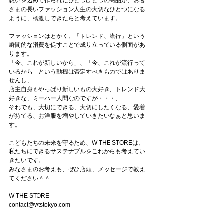
想いを込めて作られたひとつひとつの商品が、お客
さまの長いファッション人生の大切なひとつになる
ように、橋渡しできたらと考えています。
ファッションはとかく、「トレンド、流行」という
瞬間的な消費を促すことで成り立っている側面があ
ります。
「今、これが新しいから」、「今、これが流行って
いるから」という動機は否定すべきものではありま
せんし、
店主自身もやっぱり新しいもの大好き、トレンド大
好きな、ミーハー人間なのですが・・・、
それでも、大切にできる、大切にしたくなる、愛着
が持てる、お洋服を増やしていきたいなぁと思いま
す。
こどもたちの未来を守るため、W THE STOREは、
私たちにできるサステナブルをこれからも考えてい
きたいです。
みなさまのお考えも、ぜひ店頭、メッセージで教え
てください＾＾
W THE STORE
contact@wtstokyo.com