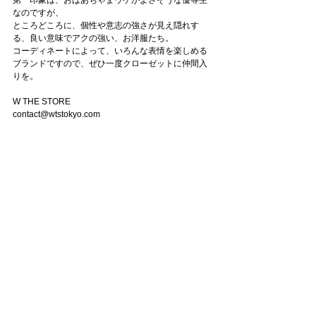
第一印象は、おばあちゃまウケがよさそうな優等生
なのですが、
ところどころに、個性や意志の強さが見え隠れす
る、良い意味でアクの強い、お洋服たち。
コーディネートによって、いろんな表情を楽しめる
ブランドですので、ぜひ一度クローゼットに仲間入
りを。
W THE STORE
contact@wtstokyo.com
#ブランド