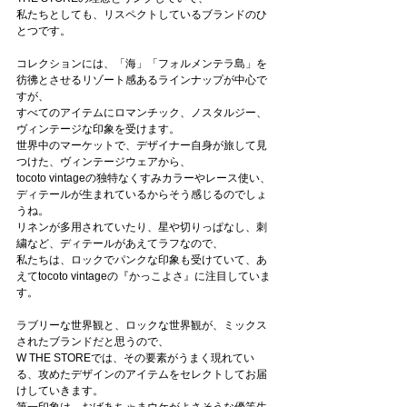
私たちとしても、リスペクトしているブランドのひ
とつです。
コレクションには、「海」「フォルメンテラ島」を
彷彿とさせるリゾート感あるラインナップが中心で
すが、
すべてのアイテムにロマンチック、ノスタルジー、
ヴィンテージな印象を受けます。
世界中のマーケットで、デザイナー自身が旅して見
つけた、ヴィンテージウェアから、
tocoto vintageの独特なくすみカラーやレース使い、
ディテールが生まれているからそう感じるのでしょ
うね。
リネンが多用されていたり、星や切りっぱなし、刺
繍など、ディテールがあえてラフなので、
私たちは、ロックでパンクな印象も受けていて、あ
えてtocoto vintageの『かっこよさ』に注目していま
す。
ラブリーな世界観と、ロックな世界観が、ミックス
されたブランドだと思うので、
W THE STOREでは、その要素がうまく現れてい
る、攻めたデザインのアイテムをセレクトしてお届
けしていきます。