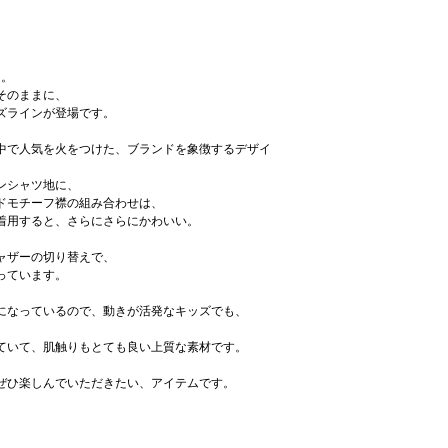
仕様
前面に５つボタン
替えボタン１個
ス。
そのままに、
ズラインが登場です。
世界中で人気を火をつけた、ブランドを象徴するデザイ
ンシャツ地に、
ドモチーフ襟の組み合わせは、
着用すると、さらにさらにかわいい。
ャザーの切り替えで、
っています。
になっているので、動きが活発なキッズでも、
ていて、肌触りもとても良い上質な素材です。
ぜひ楽しんでいただきたい、アイテムです。