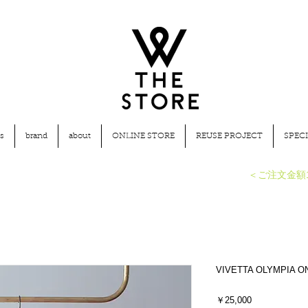
s
brand
about
ONLINE STORE
REUSE PROJECT
SPECI
​＜ご注文金額
VIVETTA OLYMPIA O
価
￥25,000