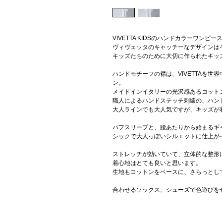
VIVETTA KIDSのハンドカラーワンピー
ヴィヴェッタのキャッチーなデザインは
キッズたちのために大切に作られたキッ
ハンドモチーフの襟は、VIVETTAを
ン。
メイドインイタリーの光沢感あるコット
職人によるハンドステッチ刺繍の、ハン
大人ラインでも大人気ですが、キッズが
パフスリープと、腰あたりから始まるギ
シックで大人っぽいシルエットに仕上が
ストレッチが効いていて、立体的な整形
着心地はとても良いと思います。
生地もコットンをベースに、さらっとし
合わせるソックス、シューズで色遊びを