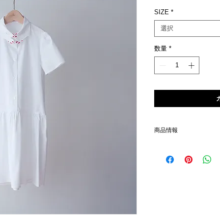
格
SIZE
*
選択
数量
*
商品情報
素材
コットン97％ エラスタン3
４Y
着丈66cm、身幅31cm、肩
６Y
着丈70cm、身幅33cm、肩
８Y
着丈77cm、身幅34cm、肩
（平置きでの採寸のため、