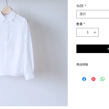
格
SIZE
*
選択
数量
*
商品情報
素材
コットン100%
２Y
着丈41cm、身幅28cm、肩
４Y
着丈44cm、身幅30cm、肩
６Y
着丈48cm、身幅34cm、肩
８Y