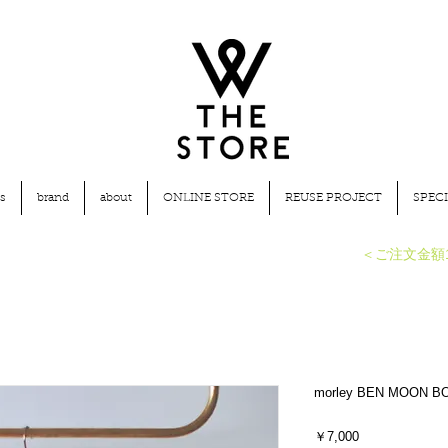
s
brand
about
ONLINE STORE
REUSE PROJECT
SPECI
​＜ご注文金額
morley BEN MOON B
価
￥7,000