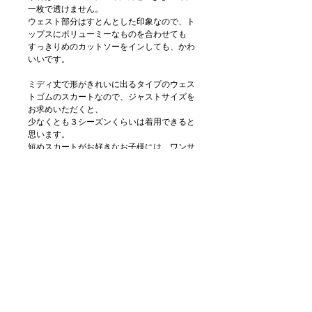
一枚で透けません。
ウェスト部分はすとんとした印象なので、ト
ップスにボリューミーなものを合わせても
すっきりめのカットソーをインしても、かわ
いいです。
ミディ丈で形がきれいに出るタイプのウェス
トゴムのスカートなので、ジャストサイズを
お求めいただくと、
少なくとも３シーズンくらいは着用できると
思います。
短めスカートがお好きなお子様には、ワンサ
イズ下を選んでいただいても、
膝上スカートから始まり、それでもながく着
用いただけそうです。
サイズアウトがかなり先のアイテムで、コス
トパフォーマンスに優れています！
商品情報
素材
返品・返金ポリシー
コットン100%
仕様
ゴムウェスト、ポケット２つ、裏地つき
返品・交換をご希望の場合には、商品到着後７