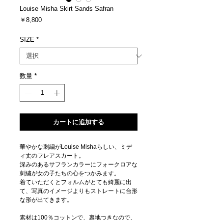
Louise Misha Skirt Sands Safran
価
￥8,800
格
SIZE
*
数量
*
カートに追加する
華やかな刺繍がLouise Mishaらしい、ミデ
ィ丈のフレアスカート。
深みのあるサフランカラーにフォークロアな
刺繍が女の子たちの心をつかみます。
着ていただくとフォルムがとても綺麗に出
て、写真のイメージよりもストレートに台形
な形が出てきます。
素材は100％コットンで、裏地つきなので、