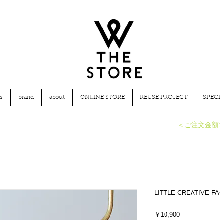
s
brand
about
ONLINE STORE
REUSE PROJECT
SPECI
​＜ご注文金額
LITTLE CREATIVE FA
価
￥10,900