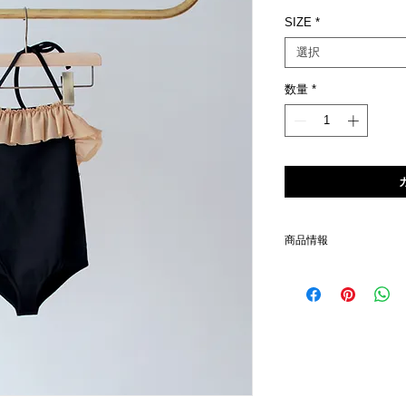
格
SIZE
*
選択
数量
*
商品情報
素材
ポリアミド90%、エラスパ
６Y
着丈39cm（ホルターネック
８Y
着丈44cm（ホルターネッ
（平置きでの採寸のため、
仕様