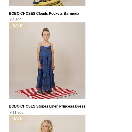
BOBO CHOSES Clouds Pockets Barmuda
価格
￥5,800
SALE
BOBO CHOSES Stripes Linen Princess Dress
価格
￥11,800
SALE