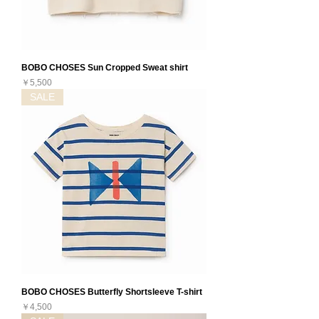
BOBO CHOSES Sun Cropped Sweat shirt
価格
￥5,500
SALE
BOBO CHOSES Butterfly Shortsleeve T-shirt
価格
￥4,500