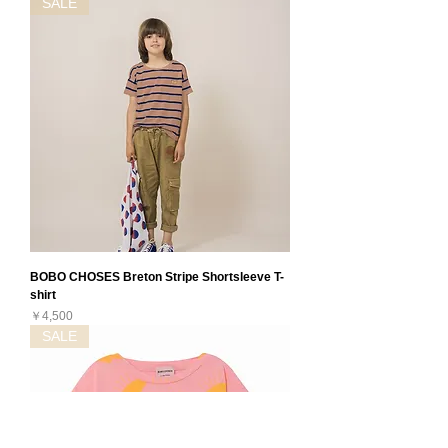
SALE
BOBO CHOSES Breton Stripe Shortsleeve T-
shirt
価格
￥4,500
SALE