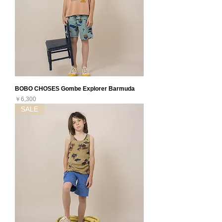
BOBO CHOSES Gombe Explorer Barmuda
価格
￥6,300
SALE