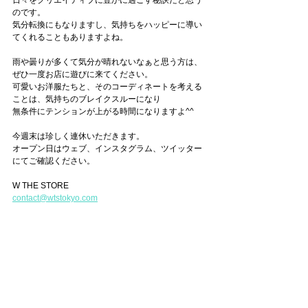
日々をクリエイティブに豊かに過ごす秘訣だと思う
のです。
気分転換にもなりますし、気持ちをハッピーに導い
てくれることもありますよね。
雨や曇りが多くて気分が晴れないなぁと思う方は、
ぜひ一度お店に遊びに来てください。
可愛いお洋服たちと、そのコーディネートを考える
ことは、気持ちのブレイクスルーになり
無条件にテンションが上がる時間になりますよ^^
今週末は珍しく連休いただきます。
オープン日はウェブ、インスタグラム、ツイッター
にてご確認ください。
W THE STORE
contact@wtstokyo.com
03-6411-6983