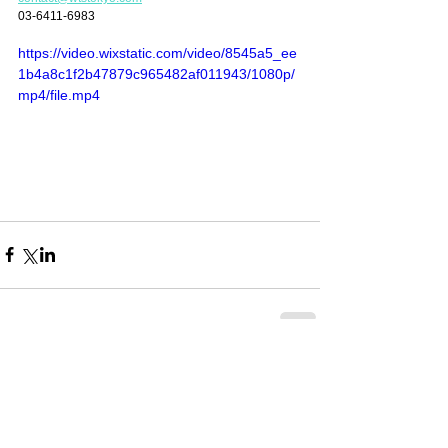
03-6411-6983
https://video.wixstatic.com/video/8545a5_ee
1b4a8c1f2b47879c965482af011943/1080p/
mp4/file.mp4
コメント