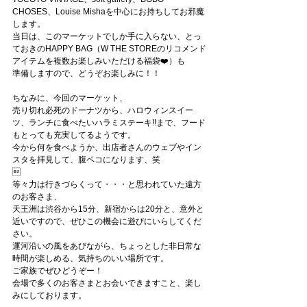
CHOSES、Louise Mishaを中心にお持ちしてお邪魔
します。
当日は、このマーケットでしか手に入らない、とっ
ておきのHAPPY BAG（W THE STOREのリコメンド
アイテムを複数お楽しみいただける福袋❤️）も
準備しますので、どうぞお楽しみに！！
ちなみに、今回のマーケット、
売り切れ必死のドーナツから、ハロウィンスイー
ツ、ランチに食べたいハラミステーキ!!まで、フード
もとっても充実してるようです。
今から何を食べようか、出店者さんのウェブやイン
スタを拝見して、腹ペコになります、笑

等々力は行きづらくって・・・と思われていた遠方
のお客さま、
天王洲は渋谷から15分、新宿からは20分と、意外と
近いですので、ぜひこの機会に遊びにいらしてくだ
さい。
運河沿いの風をあびながら、ちょっとした非日常な
時間が楽しめる、気持ちのいい場所です。
ご家族でぜひどうぞー！
会場で多くのお客さまとお会いできますこと、楽し
みにしております。