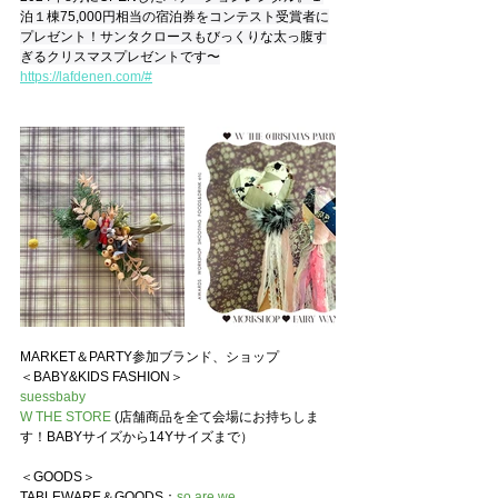
泊１棟75,000円相当の宿泊券をコンテスト受賞者に
プレゼント！サンタクロースもびっくりな太っ腹す
ぎるクリスマスプレゼントです〜
https://lafdenen.com/#
MARKET＆PARTY参加ブランド、ショップ
＜BABY&KIDS FASHION＞
suessbaby
W THE STORE
(店舗商品を全て会場にお持ちしま
す！BABYサイズから14Yサイズまで）
＜GOODS＞
TABLEWARE＆GOODS：
so are we