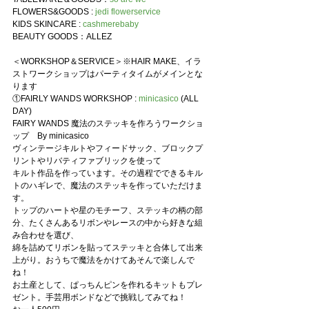
FLOWERS&GOODS : 
jedi flowerservice
KIDS SKINCARE : 
cashmerebaby
BEAUTY GOODS：
ALLEZ
＜WORKSHOP＆SERVICE
＞※HAIR MAKE、イラ
ストワークショップはパーティタイムがメインとな
ります
①FAIRLY WANDS WORKSHOP : 
minicasico
(ALL 
DAY)
FAIRY WANDS 魔法のステッキを作ろうワークショ
ップ　By minicasico
ヴィンテージキルトやフィードサック、ブロックプ
リントやリバティファブリックを使って
キルト作品を作っています。その過程でできるキル
トのハギレで、魔法のステッキを作っていただけま
す。
トップのハートや星のモチーフ、ステッキの柄の部
分、たくさんあるリボンやレースの中から好きな組
み合わせを選び、
綿を詰めてリボンを貼ってステッキと合体して出来
上がり。おうちで魔法をかけてあそんで楽しんで
ね！
お土産として、ぱっちんピンを作れるキットもプレ
ゼント。手芸用ボンドなどで挑戦してみてね！