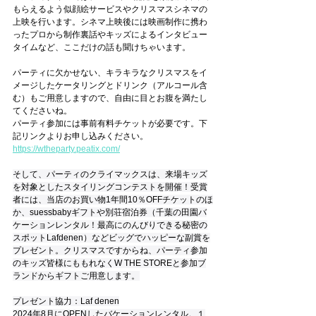
もらえるよう似顔絵サービスやクリスマスシネマの
上映を行います。シネマ上映後には映画制作に携わ
ったプロから制作裏話やキッズによるインタビュー
タイムなど、ここだけの話も聞けちゃいます。
パーティに欠かせない、キラキラなクリスマスをイ
メージしたケータリングとドリンク（アルコール含
む）もご用意しますので、自由に目とお腹を満たし
てくださいね。
パーティ参加には事前有料チケットが必要です。下
記リンクよりお申し込みください。
https://wtheparty.peatix.com/
そして、パーティのクライマックスは、来場キッズ
を対象としたスタイリングコンテストを開催！受賞
者には、当店のお買い物1年間10％OFFチケットのほ
か、suessbabyギフトや別荘宿泊券（
千葉の田園バ
ケーションレンタル！
最高にのんびりできる秘密の
スポットLafdenen）などビッグでハッピーな副賞を
プレゼント。クリスマスですからね、パーティ参加
のキッズ皆様にももれなくW THE STOREと参加ブ
ランドからギフトご用意します。
プレゼント協力：Laf denen
2024年8月にOPENしたバケーションレンタル。１