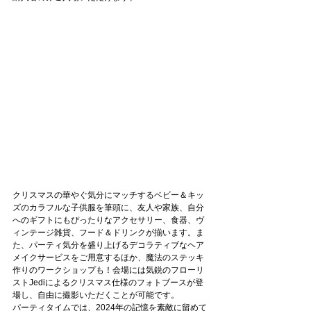
クリスマスの華やぐ気分にマッチするベビー＆キッ
ズのカラフルな子供服を筆頭に、友人や家族、自分
へのギフトにもぴったりなアクセサリー、食器、ヴ
ィンテージ雑貨、フード＆ドリンクが揃います。ま
た、パーティ気分を盛り上げるデコラティブなヘア
メイクサービスをご用意するほか、魔法のステッキ
作りのワークショップも！会場には気鋭のフローリ
ストJediによるクリスマス仕様のフォトブースが登
場し、自由に撮影いただくことが可能です。
パーティタイムでは、2024年の記憶を素敵に留めて